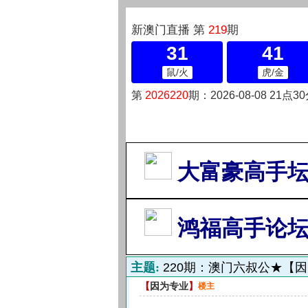
大富豪高手
鸿福高手论
主题:
220期：澳门六叔公★【
【
因为专业
】
楼主