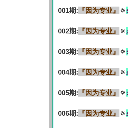
001期:
『因为专业』
🔅
002期:
『因为专业』
🔅
003期:
『因为专业』
🔅
004期:
『因为专业』
🔅
005期:
『因为专业』
🔅
006期:
『因为专业』
🔅