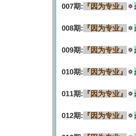
007期:
『因为专业』
🔅
008期:
『因为专业』
🔅
009期:
『因为专业』
🔅
010期:
『因为专业』
🔅
011期:
『因为专业』
🔅
012期:
『因为专业』
🔅