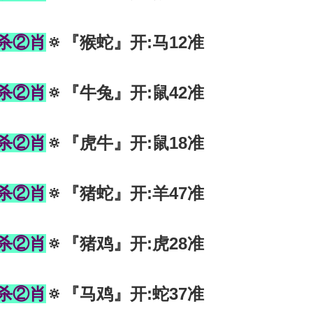
杀②肖
🔅『猴蛇』开:马12准
杀②肖
🔅『牛兔』开:鼠42准
杀②肖
🔅『虎牛』开:鼠18准
杀②肖
🔅『猪蛇』开:羊47准
杀②肖
🔅『猪鸡』开:虎28准
杀②肖
🔅『马鸡』开:蛇37准