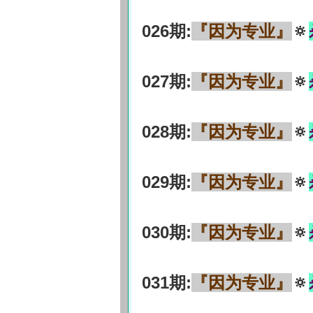
026期:
『因为专业』
🔅
027期:
『因为专业』
🔅
028期:
『因为专业』
🔅
029期:
『因为专业』
🔅
030期:
『因为专业』
🔅
031期:
『因为专业』
🔅