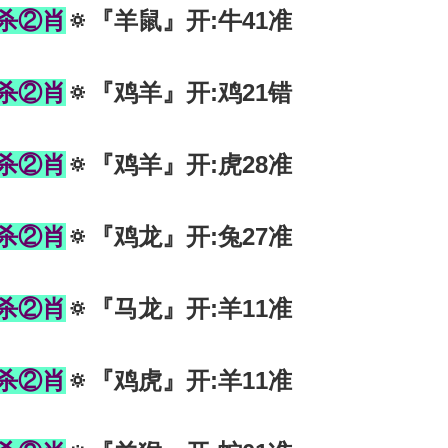
杀②肖
🔅『羊鼠』开:牛41准
杀②肖
🔅『鸡羊』开:鸡21错
杀②肖
🔅『鸡羊』开:虎28准
杀②肖
🔅『鸡龙』开:兔27准
杀②肖
🔅『马龙』开:羊11准
杀②肖
🔅『鸡虎』开:羊11准