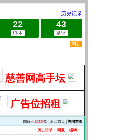
慈善网高手坛
广告位招租
阅读
8012339
次 |
返回首页
|
关闭本页
u
历史记录
u
回复
u
编辑
u